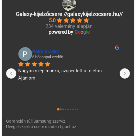
Galaxy-kijelzőcsere //galaxykijelzocsere.hu//
5.0
234 vélemény alapján
powered by
G
o
o
g
l
e
Péter Vraskó
5 hónappal ezelőtt
Nagyon szép munka, szuper lett a telefon. 
Új
Ajánlom
aj
Garancián túli Samsung szerviz
Üveg és kijelző csere minden típushoz