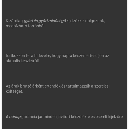
Kizárólag
gyári és gyári minőségű
kijelzőkkel dolgozunk,
megbízható forrásból.
Iratkozzon fel a hírlevélre, hogy napra készen értesüljön az
aktuális készletről!
Az árak bruttó árként értendők és tartalmazzák a szerelési
költséget.
6 hónap
garancia jár minden javított készülékre és cserélt kijelzőre