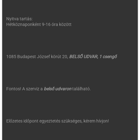
Nyitva tartás:
Hétköznaponként 9-16 óra között
1085 Budapest József körút 20,
BELSŐ UDVAR, 1 csengő
Fontos! A szerviz a
belső udvaron
található.
Előzetes időpont egyeztetés szükséges, kérem hívjon!