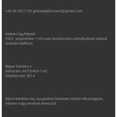
+36 30 3827129 galaxykijelzocsere@gmail.com
Kedves Ügyfeleink!
2022. szeptember 1-től csak természetes személyeknek tudunk
számlát kiállítani.
Mayer Dániel e.v.
Adószám: 66733405-1-42
Alapítás éve: 2014
Bármi kérdése van, nyugodtan keressen minket Whatsappon,
Viberen vagy email-en keresztül.